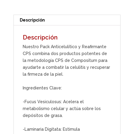
Efectiva
Contra
la
Descripción
Celulitis
y
Descripción
la
Flacidez
Nuestro Pack Anticelulítico y Reafirmante
cantidad
CPS combina dos productos potentes de
la metodología CPS de Compositum para
ayudarte a combatir la celulitis y recuperar
la firmeza de la piel.
Ingredientes Clave:
-Fucus Vesiculosus: Acelera el
metabolismo celular y actúa sobre los
depósitos de grasa.
-Laminaria Digitata: Estimula