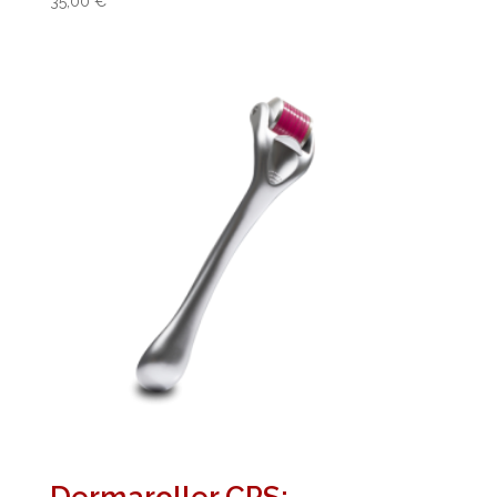
35,00
€
Dermaroller CPS: