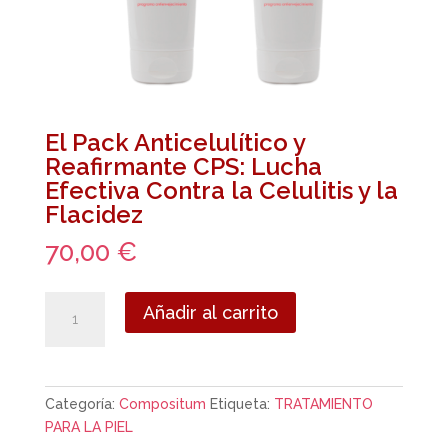
El Pack Anticelulítico y
Reafirmante CPS: Lucha
Efectiva Contra la Celulitis y la
Flacidez
70,00
€
El
Añadir al carrito
Pack
Anticelulítico
y
Reafirmante
Categoría:
Compositum
Etiqueta:
TRATAMIENTO
CPS:
PARA LA PIEL
Lucha